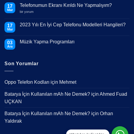
Telefonumun Ekranı Kırıldı Ne Yapmalıyım?
17
Mar
Telefonumun
bir yorum
Ekranı
Kırıldı
Ne
2023 Yılı En İyi Cep Telefonu Modelleri Hangileri?
17
Yapmalıyım?
Mar
için
Yorum
yok
2023
Müzik Yapma Programları
03
Yılı
En
Ara
Yorum
İyi
yok
Cep
Müzik
Telefonu
Yapma
Modelleri
Son Yorumlar
Programları
Hangileri?
Oppo Telefon Kodları
için
Mehmet
Batarya İçin Kullanılan mAh Ne Demek?
için
Ahmed Fuad
UÇKAN
Batarya İçin Kullanılan mAh Ne Demek?
için
Orhan
Yaldırak