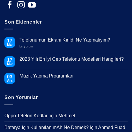
Son Eklenenler
Telefonumun Ekranı Kırıldı Ne Yapmalıyım?
17
Mar
Telefonumun
bir yorum
Ekranı
Kırıldı
Ne
2023 Yılı En İyi Cep Telefonu Modelleri Hangileri?
17
Yapmalıyım?
Mar
için
Yorum
yok
2023
Müzik Yapma Programları
03
Yılı
En
Ara
Yorum
İyi
yok
Cep
Müzik
Telefonu
Yapma
Modelleri
Son Yorumlar
Programları
Hangileri?
Oppo Telefon Kodları
için
Mehmet
Batarya İçin Kullanılan mAh Ne Demek?
için
Ahmed Fuad