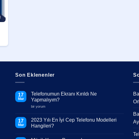
Son Eklenenler
So
Telefonumun Ekranı Kırıldı Ne
Ba
17
Mar
Yapmalıyım?
Or
Telefonumun
bir yorum
Ekranı
Ba
Kırıldı
Ne
2023 Yılı En İyi Cep Telefonu Modelleri
17
Ay
Yapmalıyım?
Mar
Hangileri?
için
Yorum
Te
yok