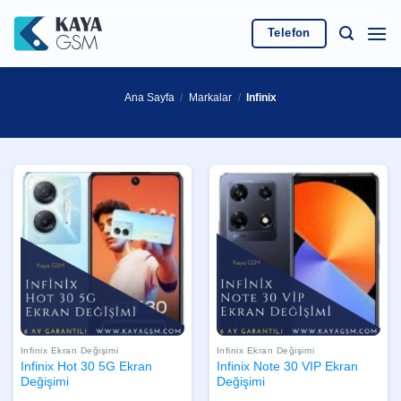
İçeriğe
atla
Telefon
Ana Sayfa
/
Markalar
/
Infinix
Infinix Ekran Değişimi
Infinix Ekran Değişimi
Infinix Hot 30 5G Ekran
Infinix Note 30 VIP Ekran
Değişimi
Değişimi