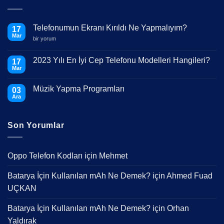
Telefonumun Ekranı Kırıldı Ne Yapmalıyım?
17
Mar
Telefonumun
bir yorum
Ekranı
Kırıldı
Ne
2023 Yılı En İyi Cep Telefonu Modelleri Hangileri?
17
Yapmalıyım?
Mar
için
Yorum
yok
2023
Müzik Yapma Programları
03
Yılı
En
Ara
Yorum
İyi
yok
Cep
Müzik
Telefonu
Yapma
Modelleri
Son Yorumlar
Programları
Hangileri?
Oppo Telefon Kodları
için
Mehmet
Batarya İçin Kullanılan mAh Ne Demek?
için
Ahmed Fuad
UÇKAN
Batarya İçin Kullanılan mAh Ne Demek?
için
Orhan
Yaldırak