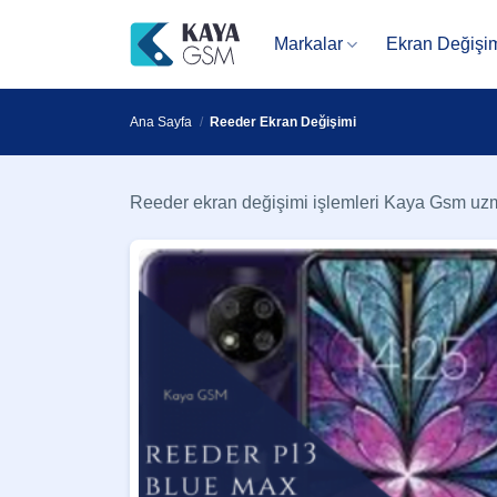
İçeriğe
atla
Markalar
Ekran Değişi
Ana Sayfa
/
Reeder Ekran Değişimi
Reeder ekran değişimi işlemleri Kaya Gsm uzman