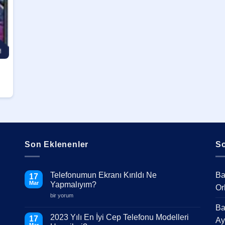
Son Eklenenler
So
Telefonumun Ekranı Kırıldı Ne
Ba
17
Mar
Yapmalıyım?
Or
Telefonumun
bir yorum
Ekranı
Ba
Kırıldı
Ne
2023 Yılı En İyi Cep Telefonu Modelleri
17
Ay
Yapmalıyım?