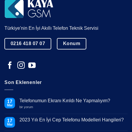
Türkiye'nin En İyi Akıllı Telefon Teknik Servisi
0216 418 07 07
Konum
Son Eklenenler
Telefonumun Ekranı Kırıldı Ne Yapmalıyım?
17
Mar
Telefonumun
bir yorum
Ekranı
Kırıldı
Ne
2023 Yılı En İyi Cep Telefonu Modelleri Hangileri?
17
Yapmalıyım?
Mar
için
Yorum
yok