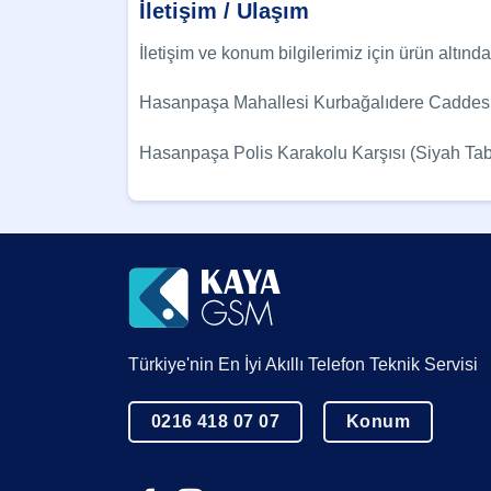
İletişim / Ulaşım
İletişim ve konum bilgilerimiz için ürün altınd
Hasanpaşa Mahallesi Kurbağalıdere Caddesi
Hasanpaşa Polis Karakolu Karşısı (Siyah T
Türkiye'nin En İyi Akıllı Telefon Teknik Servisi
0216 418 07 07
Konum