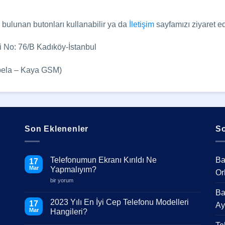
a bulunan butonları kullanabilir ya da
İletişim
sayfamızı ziyaret ed
 No: 76/B Kadıköy-İstanbul
abela – Kaya GSM)
Son Eklenenler
So
Telefonumun Ekranı Kırıldı Ne
Ba
17
Mar
Yapmalıyım?
Or
Telefonumun
bir yorum
Ekranı
Ba
Kırıldı
Ne
2023 Yılı En İyi Cep Telefonu Modelleri
17
Ay
Yapmalıyım?
Mar
Hangileri?
için
Yorum