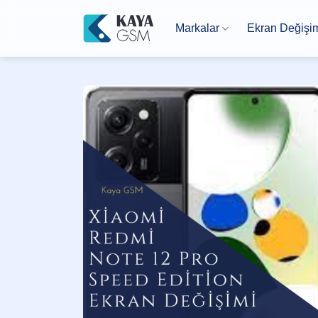
İçeriğe
atla
Markalar
Ekran Değişi