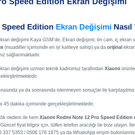
ro Speed Edition Ekran Değişimi
 Speed Edition
Ekran Değişimi
Nasıl 
kran değişimi Kaya GSM’de. Ekran değişimi; ön cam, iç ekran 
te
(muadiller içerisinde en iyi kaliteye sahip) ya da
orijinal
ekran
ız sağlanmaktadır.
kran değişimi uzman teknik kadromuz tarafından
Xiaomi
ürünler
çekleştirilmektedir.
ırasında ya da sonrasında istenmeyen sonuçlar ile karşılaşılma i
45 dakika içerisinde gerçekleştirilmektedir.
klik nedeni ile hem
Xiaomi Redmi Note 12 Pro Speed Edition
Güncel fiyat bilgisi için, lütfen telefon aracılığı ile bize ulaşın. İ
6 337 5353 / 0506 178 1875 ya da WhatsApp erişim butonlarımızı