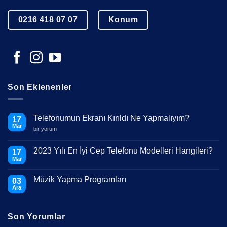
0216 418 07 07
Konum
Son Eklenenler
Telefonumun Ekranı Kırıldı Ne Yapmalıyım?
17
Mar
Telefonumun
bir yorum
Ekranı
Kırıldı
Ne
2023 Yılı En İyi Cep Telefonu Modelleri Hangileri?
17
Yapmalıyım?
Mar
için
Yorum
yok
2023
Müzik Yapma Programları
03
Yılı
En
Ara
Yorum
İyi
yok
Cep
Müzik
Telefonu
Yapma
Modelleri
Son Yorumlar
Programları
Hangileri?