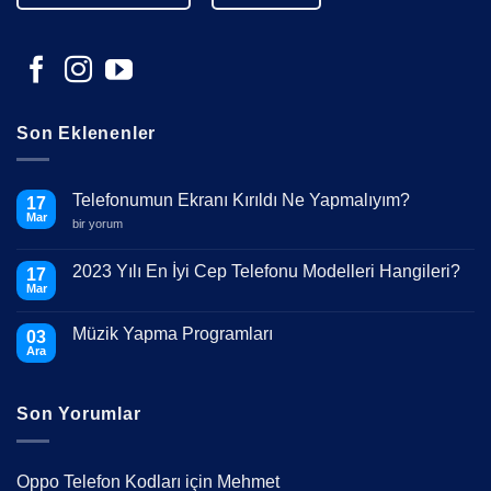
Son Eklenenler
Telefonumun Ekranı Kırıldı Ne Yapmalıyım?
17
Mar
Telefonumun
bir yorum
Ekranı
Kırıldı
Ne
2023 Yılı En İyi Cep Telefonu Modelleri Hangileri?
17
Yapmalıyım?
Mar
için
Yorum
yok
2023
Müzik Yapma Programları
03
Yılı
En
Ara
Yorum
İyi
yok
Cep
Müzik
Telefonu
Yapma
Modelleri
Son Yorumlar
Programları
Hangileri?
Oppo Telefon Kodları
için
Mehmet