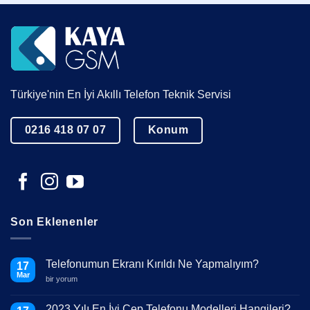
Türkiye'nin En İyi Akıllı Telefon Teknik Servisi
0216 418 07 07
Konum
Son Eklenenler
Telefonumun Ekranı Kırıldı Ne Yapmalıyım?
17
Mar
Telefonumun
bir yorum
Ekranı
Kırıldı
Ne
2023 Yılı En İyi Cep Telefonu Modelleri Hangileri?