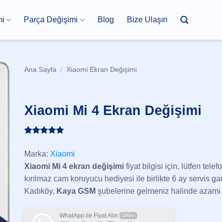
mi
Parça Değişimi
Blog
Bize Ulaşın
Ana Sayfa
/
Xiaomi Ekran Değişimi
Xiaomi Mi 4 Ekran Değişimi
1
müşteri
puanına
Marka:
Xiaomi
dayanarak
5 üzerinden
Xiaomi Mi 4 ekran değişimi
fiyat bilgisi için, lütfen tele
5
puan aldı
kırılmaz cam koruyucu hediyesi ile birlikte 6 ay servis gara
Kadıköy,
Kaya GSM
şubelerine gelmeniz halinde azami 30
WhatApp ile Fiyat Alın
Offline