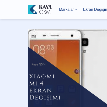
İçeriğe
atla
Markalar
Ekran Değişi