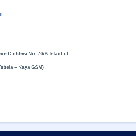
i
re Caddesi No: 76/B-İstanbul
Tabela – Kaya GSM)