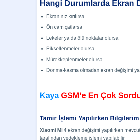
Hangi Durumlarda
Ekran D
Ekranınız kırılırsa
Ön cam çatlarsa
Lekeler ya da ölü noktalar olursa
Piksellenmeler olursa
Mürekkeplenmeler olursa
Donma-kasma olmadan ekran değişimi ya da 
Kaya
GSM’e En Çok Sordu
Tamir İşlemi Yapılırken Bilgilerim
Xiaomi Mi 4
ekran değişimi
yapılırken mevcutt
tarafından yedekleme işlemi yapılabilir.