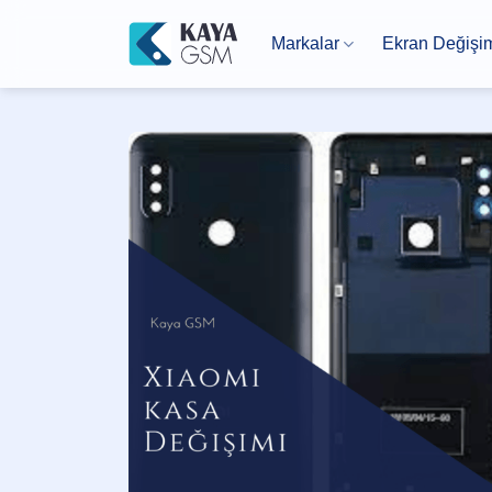
İçeriğe
atla
Markalar
Ekran Değişi