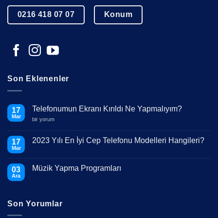
0216 418 07 07
Konum
Son Eklenenler
Telefonumun Ekranı Kırıldı Ne Yapmalıyım?
17
Mar
Telefonumun
bir yorum
Ekranı
Kırıldı
Ne
2023 Yılı En İyi Cep Telefonu Modelleri Hangileri?
17
Yapmalıyım?
Mar
için
Yorum
yok
2023
Müzik Yapma Programları
03
Yılı
En
Ara
Yorum
İyi
yok
Cep
Müzik
Telefonu
Yapma
Modelleri
Son Yorumlar
Programları
Hangileri?