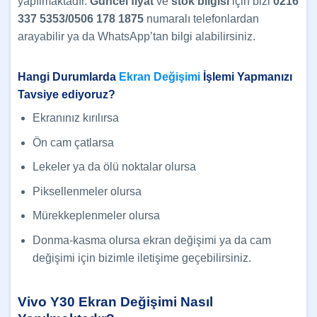
yapılmaktadır.
Güncel
fiyat
ve
stok bilgisi
için bizi
0216
337 5353/0506 178 1875
numaralı telefonlardan
arayabilir ya da WhatsApp’tan bilgi alabilirsiniz.
Hangi Durumlarda
Ekran Değişimi
İşlemi Yapmanızı
Tavsiye ediyoruz?
Ekranınız kırılırsa
Ön cam çatlarsa
Lekeler ya da ölü noktalar olursa
Piksellenmeler olursa
Mürekkeplenmeler olursa
Donma-kasma olursa ekran değişimi ya da cam
değişimi için bizimle iletişime geçebilirsiniz.
Vivo Y30 Ekran Değişimi Nasıl