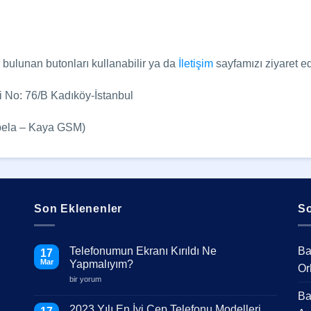
a bulunan butonları kullanabilir ya da
İletişim
sayfamızı ziyaret ed
 No: 76/B Kadıköy-İstanbul
abela – Kaya GSM)
Son Eklenenler
So
Telefonumun Ekranı Kırıldı Ne
Ba
17
Mar
Yapmalıyım?
Or
Telefonumun
bir yorum
Ekranı
Ba
Kırıldı
Ne
2023 Yılı En İyi Cep Telefonu Modelleri