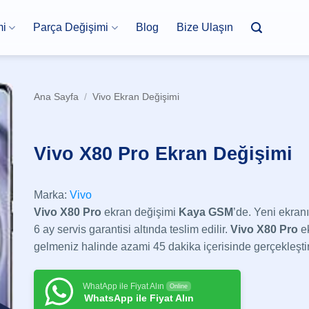
mi
Parça Değişimi
Blog
Bize Ulaşın
Ana Sayfa
/
Vivo Ekran Değişimi
Vivo X80 Pro Ekran Değişimi
Marka:
Vivo
Vivo X80 Pro
ekran değişimi
Kaya GSM
’de. Yeni ekranı
6 ay servis garantisi altında teslim edilir.
Vivo X80 Pro
ek
gelmeniz halinde azami 45 dakika içerisinde gerçekleştiri
WhatApp ile Fiyat Alın
Online
WhatsApp ile Fiyat Alın