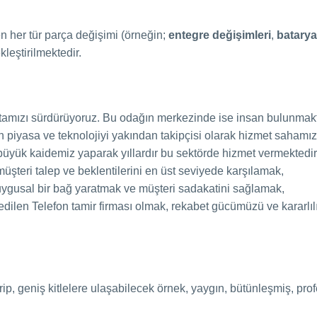
en her tür parça değişimi (örneğin;
entegre değişimleri
,
batarya
leştirilmektedir.
ktamızı sürdürüyoruz. Bu odağın merkezinde ise insan bulunmakt
piyasa ve teknolojiyi yakından takipçisi olarak hizmet sahamız
 büyük kaidemiz yaparak yıllardır bu sektörde hizmet vermektedir
müşteri talep ve beklentilerini en üst seviyede karşılamak,
 duygusal bir bağ yaratmak ve müşteri sadakatini sağlamak,
 edilen Telefon tamir firması olmak, rekabet gücümüzü ve kararlı
tirip, geniş kitlelere ulaşabilecek örnek, yaygın, bütünleşmiş, p