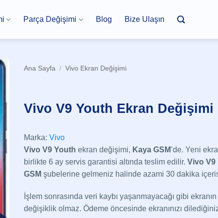
mi
Parça Değişimi
Blog
Bize Ulaşın
Ana Sayfa
/
Vivo Ekran Değişimi
Vivo V9 Youth Ekran Değişimi
Marka:
Vivo
Vivo V9 Youth
ekran değişimi,
Kaya GSM
’de. Yeni ekr
birlikte 6 ay servis garantisi altında teslim edilir.
Vivo V9
GSM
şubelerine gelmeniz halinde azami 30 dakika içerisi
İşlem sonrasında veri kaybı yaşanmayacağı gibi ekranın
değişiklik olmaz. Ödeme öncesinde ekranınızı dilediğiniz g