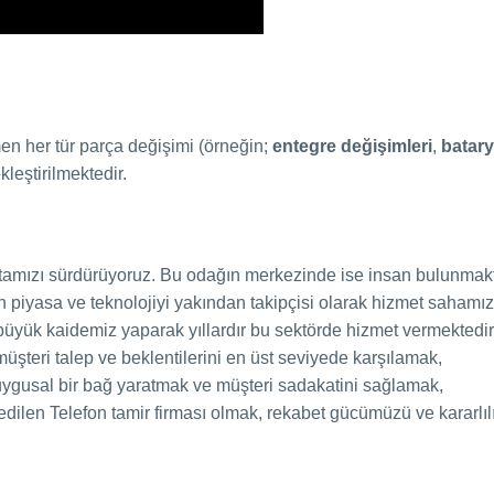
men her tür parça değişimi (örneğin;
entegre değişimleri
,
batary
leştirilmektedir.
ktamızı sürdürüyoruz. Bu odağın merkezinde ise insan bulunmakt
piyasa ve teknolojiyi yakından takipçisi olarak hizmet sahamız
 büyük kaidemiz yaparak yıllardır bu sektörde hizmet vermektedir
müşteri talep ve beklentilerini en üst seviyede karşılamak,
 duygusal bir bağ yaratmak ve müşteri sadakatini sağlamak,
 edilen Telefon tamir firması olmak, rekabet gücümüzü ve kararlı