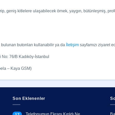
tirip, geniş kitlelere ulaşabilecek örnek, yaygın, bütünleşmiş, p
a bulunan butonları kullanabilir ya da
İletişim
sayfamızı ziyaret ed
 No: 76/B Kadıköy-İstanbul
abela – Kaya GSM)
Son Eklenenler
So
Telefonumun Ekranı Kırıldı Ne
Ba
17