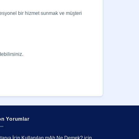
rofesyonel bir hizmet sunmak ve müşteri
ebilirsiniz.
n Yorumlar
tarya İçin Kullanılan mAh Ne Demek?
için