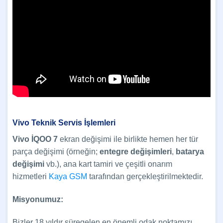
Vivo
Teknik Servis İşlemleri
Vivo İQOO 7
ekran değişimi ile birlikte hemen her tür
parça değişimi (örneğin;
entegre değişimleri
,
batarya
değişimi
vb.), ana kart tamiri ve çeşitli onarım
hizmetleri
Kaya GSM
tarafından gerçekleştirilmektedir.
Misyonumuz:
Bizler 18 yıldır süregelen en önemli odak noktamızı