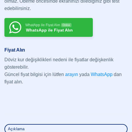
olmaz. Ödeme öncesinde ekranınızı dilediğiniz gibi test
edebilirsiniz.
WhatApp ile Fiyat Alın
Online
WhatsApp ile Fiyat Alın
Fiyat Alın
Döviz kur değişiklikleri nedeni ile fiyatlar değişkenlik
gösterebilir.
Güncel fiyat bilgisi için lütfen
arayın
yada
WhatsApp
dan
fiyat alın.
Açıklama