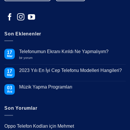
Son Eklenenler
Telefonumun Ekranı Kırıldı Ne Yapmalıyım?
17
Mar
Telefonumun
bir yorum
Ekranı
Kırıldı
Ne
2023 Yılı En İyi Cep Telefonu Modelleri Hangileri?
17
Yapmalıyım?
Mar
için
Yorum
yok
2023
Müzik Yapma Programları
03
Yılı
En
Ara
Yorum
İyi
yok
Cep
Müzik
Telefonu
Yapma
Modelleri
Son Yorumlar
Programları
Hangileri?
Oppo Telefon Kodları
için
Mehmet