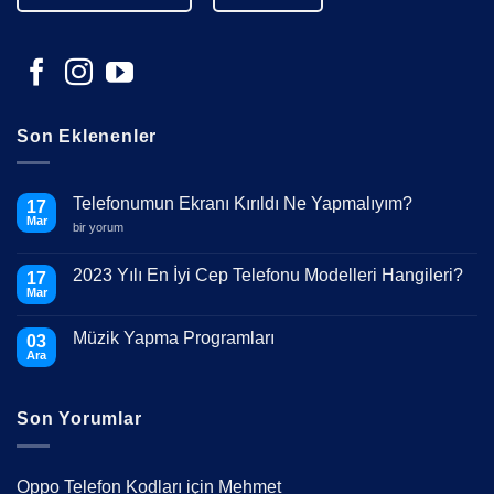
Son Eklenenler
Telefonumun Ekranı Kırıldı Ne Yapmalıyım?
17
Mar
Telefonumun
bir yorum
Ekranı
Kırıldı
Ne
2023 Yılı En İyi Cep Telefonu Modelleri Hangileri?
17
Yapmalıyım?
Mar
için
Yorum
yok
2023
Müzik Yapma Programları
03
Yılı
En
Ara
Yorum
İyi
yok
Cep
Müzik
Telefonu
Yapma
Modelleri
Son Yorumlar
Programları
Hangileri?
Oppo Telefon Kodları
için
Mehmet