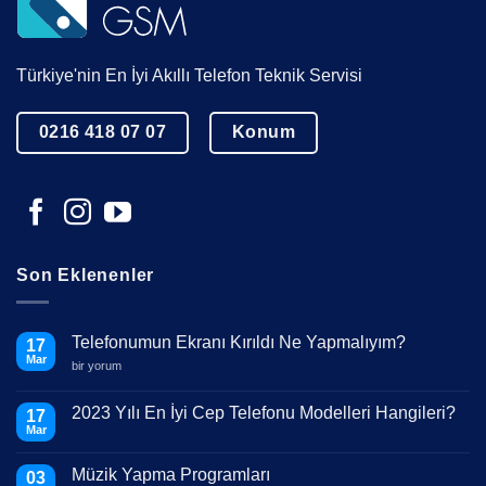
Türkiye'nin En İyi Akıllı Telefon Teknik Servisi
0216 418 07 07
Konum
Son Eklenenler
Telefonumun Ekranı Kırıldı Ne Yapmalıyım?
17
Mar
Telefonumun
bir yorum
Ekranı
Kırıldı
Ne
2023 Yılı En İyi Cep Telefonu Modelleri Hangileri?
17
Yapmalıyım?
Mar
için
Yorum
yok
2023
Müzik Yapma Programları
03
Yılı