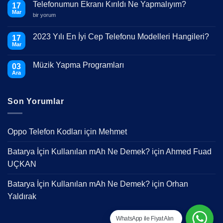
Telefonumun Ekranı Kırıldı Ne Yapmalıyım?
17
Mar
Telefonumun
bir yorum
Ekranı
Kırıldı
Ne
2023 Yılı En İyi Cep Telefonu Modelleri Hangileri?
17
Yapmalıyım?
Mar
için
Yorum
yok
2023
Müzik Yapma Programları
03
Yılı
En
Ara
Yorum
İyi
yok
Cep
Müzik
Telefonu
Yapma
Modelleri
Son Yorumlar
Programları
Hangileri?
Oppo Telefon Kodları
için
Mehmet
Batarya İçin Kullanılan mAh Ne Demek?
için
Ahmed Fuad
UÇKAN
Batarya İçin Kullanılan mAh Ne Demek?
için
Orhan
Yaldırak
WhatsApp ile Fiyat Alın