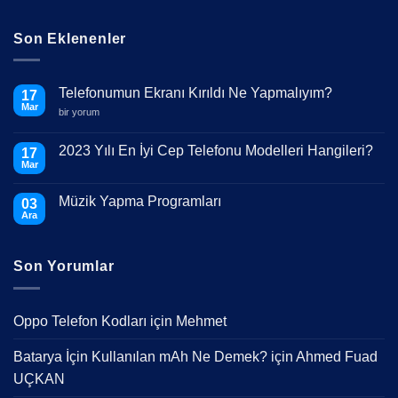
Son Eklenenler
Telefonumun Ekranı Kırıldı Ne Yapmalıyım?
17
Mar
Telefonumun
bir yorum
Ekranı
Kırıldı
Ne
2023 Yılı En İyi Cep Telefonu Modelleri Hangileri?
17
Yapmalıyım?
Mar
için
Yorum
yok
2023
Müzik Yapma Programları
03
Yılı
En
Ara
Yorum
İyi
yok
Cep
Müzik
Telefonu
Yapma
Modelleri
Son Yorumlar
Programları
Hangileri?
Oppo Telefon Kodları
için
Mehmet
Batarya İçin Kullanılan mAh Ne Demek?
için
Ahmed Fuad
UÇKAN