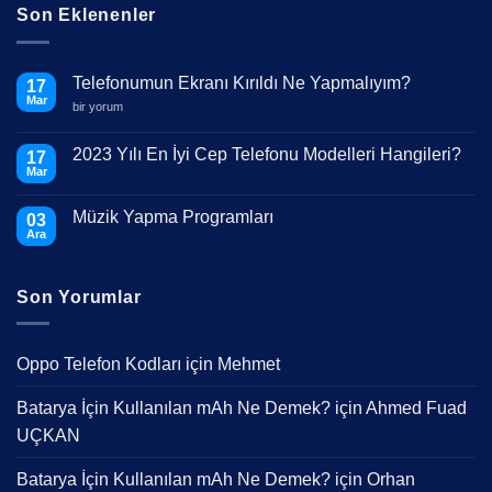
Son Eklenenler
Telefonumun Ekranı Kırıldı Ne Yapmalıyım?
17
Mar
Telefonumun
bir yorum
Ekranı
Kırıldı
Ne
2023 Yılı En İyi Cep Telefonu Modelleri Hangileri?
17
Yapmalıyım?
Mar
için
Yorum
yok
2023
Müzik Yapma Programları
03
Yılı
En
Ara
Yorum
İyi
yok
Cep
Müzik
Telefonu
Yapma
Modelleri
Son Yorumlar
Programları
Hangileri?
Oppo Telefon Kodları
için
Mehmet
Batarya İçin Kullanılan mAh Ne Demek?
için
Ahmed Fuad
UÇKAN
Batarya İçin Kullanılan mAh Ne Demek?
için
Orhan