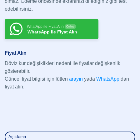
olmaz. Ödeme öncesinde ekranınızı dilediğiniz gibi test
edebilirsiniz.
WhatApp ile Fiyat Alın
Online
WhatsApp ile Fiyat Alın
Fiyat Alın
Döviz kur değişiklikleri nedeni ile fiyatlar değişkenlik
gösterebilir.
Güncel fiyat bilgisi için lütfen
arayın
yada
WhatsApp
dan
fiyat alın.
Açıklama