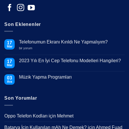
Son Eklenenler
Telefonumun Ekranı Kırıldı Ne Yapmalıyım?
17
Mar
Telefonumun
bir yorum
Ekranı
Kırıldı
Ne
2023 Yılı En İyi Cep Telefonu Modelleri Hangileri?
17
Yapmalıyım?
Mar
için
Yorum
yok
2023
Müzik Yapma Programları
03
Yılı
En
Ara
Yorum
İyi
yok
Cep
Müzik
Telefonu
Yapma
Modelleri
Son Yorumlar
Programları
Hangileri?
Oppo Telefon Kodları
için
Mehmet
Batarya İçin Kullanılan mAh Ne Demek?
için
Ahmed Fuad