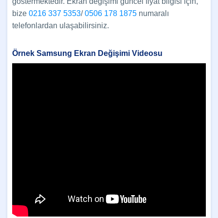
göstermektedir. Ekran değişimi güncel fiyat bilgisi için,
bize
0216 337 5353
/
0506 178 1875
numaralı
telefonlardan ulaşabilirsiniz.
Örnek Samsung Ekran Değişimi Videosu