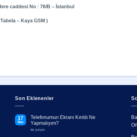
ere caddesi No : 76/B – İstanbul
 Tabela – Kaya GSM )
Son Eklenenler
So
Telefonumun Ekranı Kırıldı Ne
Ba
17
Mar
Yapmalıyım?
Or
Telefonumun
bir yorum
Ekranı