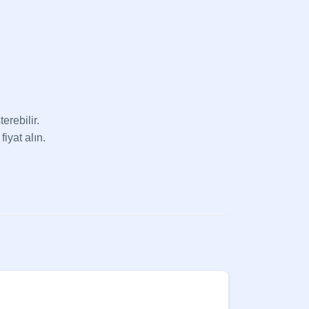
erebilir.
fiyat alın.