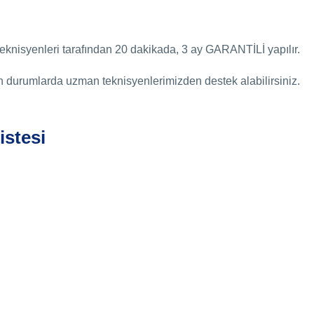
knisyenleri tarafından 20 dakikada, 3 ay GARANTİLİ yapılır.
 durumlarda uzman teknisyenlerimizden destek alabilirsiniz.
istesi