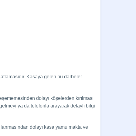
atlamasıdır. Kasaya gelen bu darbeler
rleşememesinden dolayı köşelerden kırılması
elmeyi ya da telefonla arayarak detaylı bilgi
gulanmasından dolayı kasa yamulmakta ve