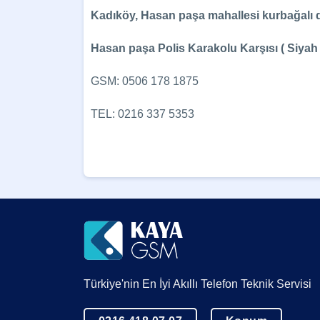
Kadıköy, Hasan paşa mahallesi kurbağalı d
Hasan paşa Polis Karakolu Karşısı ( Siyah
GSM: 0506 178 1875
TEL: 0216 337 5353
Türkiye'nin En İyi Akıllı Telefon Teknik Servisi