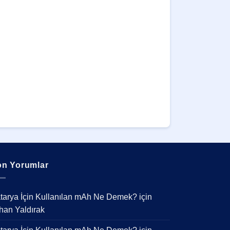
n Yorumlar
tarya İçin Kullanılan mAh Ne Demek?
için
han Yaldırak