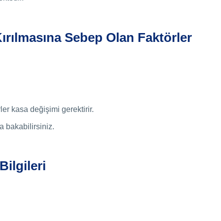
ırılmasına Sebep Olan Faktörler
ler kasa değişimi gerektirir.
a bakabilirsiniz.
ilgileri