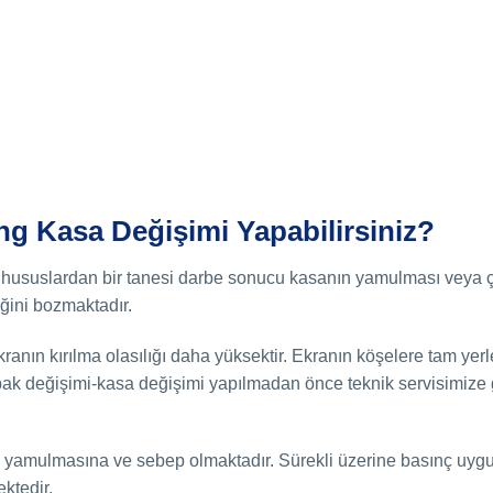
ung
Kasa
Değişimi Yapabilirsiniz?
hususlardan bir tanesi darbe sonucu kasanın yamulması veya ç
ğini bozmaktadır.
anın kırılma olasılığı daha yüksektir. Ekranın köşelere tam ye
pak değişimi-kasa değişimi yapılmadan önce teknik servisimize g
n yamulmasına ve sebep olmaktadır. Sürekli üzerine basınç uy
ktedir.