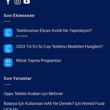
Son Eklenenler
Telefonumun Ekranı Kırıldı Ne Yapmalıyım?
17
Mar
Telefonumun
bir yorum
Ekranı
Kırıldı
Ne
2023 Yılı En İyi Cep Telefonu Modelleri Hangileri?
17
Yapmalıyım?
Mar
için
Yorum
yok
2023
Müzik Yapma Programları
03
Yılı
En
Ara
Yorum
İyi
yok
Cep
Müzik
Telefonu
Yapma
Modelleri
Son Yorumlar
Programları
Hangileri?
Oppo Telefon Kodları
için
Mehmet
Batarya İçin Kullanılan mAh Ne Demek?
için
Ahmed Fuad
UÇKAN