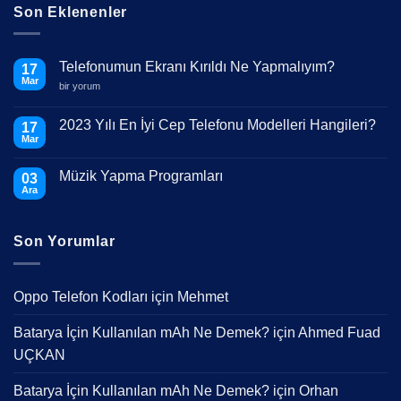
Son Eklenenler
Telefonumun Ekranı Kırıldı Ne Yapmalıyım?
17
Mar
Telefonumun
bir yorum
Ekranı
Kırıldı
Ne
2023 Yılı En İyi Cep Telefonu Modelleri Hangileri?
17
Yapmalıyım?
Mar
için
Yorum
yok
2023
Müzik Yapma Programları
03
Yılı
En
Ara
Yorum
İyi
yok
Cep
Müzik
Telefonu
Yapma
Modelleri
Son Yorumlar
Programları
Hangileri?
Oppo Telefon Kodları
için
Mehmet
Batarya İçin Kullanılan mAh Ne Demek?
için
Ahmed Fuad
UÇKAN
Batarya İçin Kullanılan mAh Ne Demek?
için
Orhan