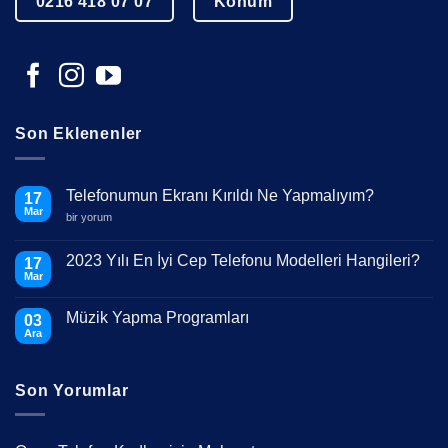
0216 418 07 07
Konum
Son Eklenenler
Telefonumun Ekranı Kırıldı Ne Yapmalıyım?
17
Mar
Telefonumun
bir yorum
Ekranı
Kırıldı
Ne
2023 Yılı En İyi Cep Telefonu Modelleri Hangileri?
17
Yapmalıyım?
Mar
için
Yorum
yok
2023
Müzik Yapma Programları
03
Yılı
En
Ara
Yorum
İyi
yok
Cep
Müzik
Telefonu
Yapma
Modelleri
Son Yorumlar
Programları
Hangileri?