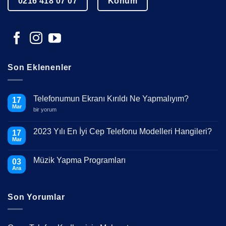
0216 418 07 07
Konum
Son Eklenenler
Telefonumun Ekranı Kırıldı Ne Yapmalıyım?
17
Mar
Telefonumun
bir yorum
Ekranı
Kırıldı
Ne
2023 Yılı En İyi Cep Telefonu Modelleri Hangileri?
17
Yapmalıyım?
Mar
için
Yorum
yok
2023
Müzik Yapma Programları
03
Yılı
En
Ara
Yorum
İyi
yok
Cep
Müzik
Telefonu
Yapma
Modelleri
Son Yorumlar
Programları
Hangileri?