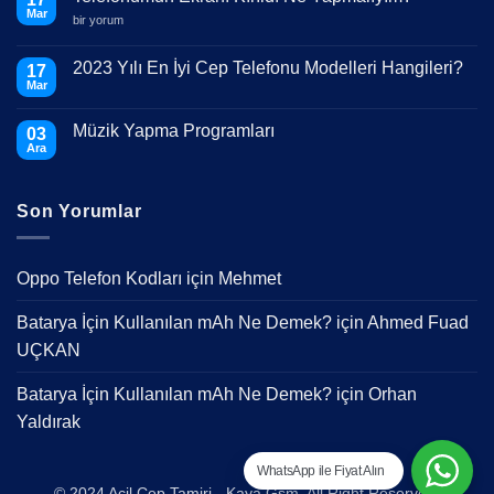
Mar
Telefonumun
bir yorum
Ekranı
Kırıldı
Ne
2023 Yılı En İyi Cep Telefonu Modelleri Hangileri?
17
Yapmalıyım?
Mar
için
Yorum
yok
2023
Müzik Yapma Programları
03
Yılı
En
Ara
Yorum
İyi
yok
Cep
Müzik
Telefonu
Yapma
Modelleri
Son Yorumlar
Programları
Hangileri?
Oppo Telefon Kodları
için
Mehmet
Batarya İçin Kullanılan mAh Ne Demek?
için
Ahmed Fuad
UÇKAN
Batarya İçin Kullanılan mAh Ne Demek?
için
Orhan
Yaldırak
WhatsApp ile Fiyat Alın
© 2024 Acil Cep Tamiri - Kaya Gsm. All Right Reserved.