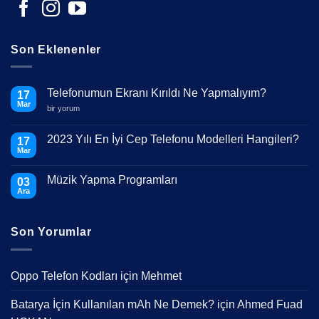
Son Eklenenler
Telefonumun Ekranı Kırıldı Ne Yapmalıyım?
17
Mar
Telefonumun
bir yorum
Ekranı
Kırıldı
Ne
2023 Yılı En İyi Cep Telefonu Modelleri Hangileri?
17
Yapmalıyım?
Mar
için
Yorum
yok
2023
Müzik Yapma Programları
03
Yılı
En
Ara
Yorum
İyi
yok
Cep
Müzik
Telefonu
Yapma
Modelleri
Son Yorumlar
Programları
Hangileri?
Oppo Telefon Kodları
için
Mehmet
Batarya İçin Kullanılan mAh Ne Demek?
için
Ahmed Fuad