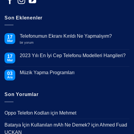
Son Eklenenler
Telefonumun Ekranı Kırıldı Ne Yapmalıyım?
17
Mar
Telefonumun
bir yorum
Ekranı
Kırıldı
Ne
2023 Yılı En İyi Cep Telefonu Modelleri Hangileri?
17
Yapmalıyım?
Mar
için
Yorum
yok
2023
Müzik Yapma Programları
03
Yılı
En
Ara
Yorum
İyi
yok
Cep
Müzik
Telefonu
Yapma
Modelleri
Son Yorumlar
Programları
Hangileri?
Oppo Telefon Kodları
için
Mehmet
Batarya İçin Kullanılan mAh Ne Demek?
için
Ahmed Fuad
UÇKAN