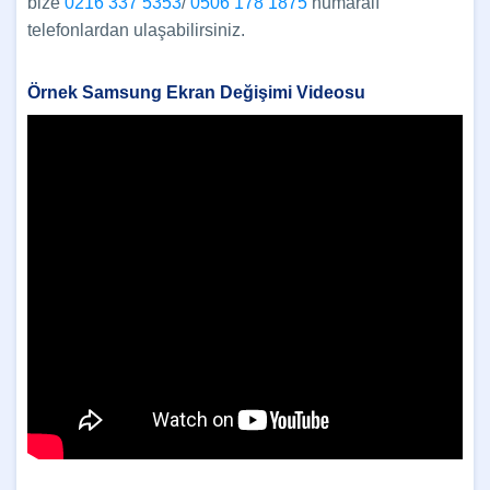
bize
0216 337 5353
/
0506 178 1875
numaralı
telefonlardan ulaşabilirsiniz.
Örnek Samsung Ekran Değişimi Videosu