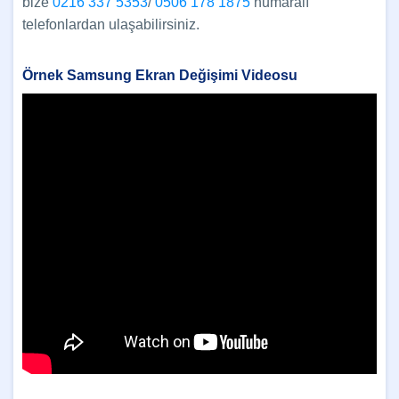
bize
0216 337 5353
/
0506 178 1875
numaralı
telefonlardan ulaşabilirsiniz.
Örnek Samsung Ekran Değişimi Videosu