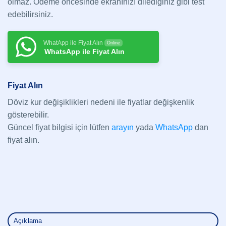
olmaz. Ödeme öncesinde ekranınızı dilediğiniz gibi test
edebilirsiniz.
WhatApp ile Fiyat Alın
Online
WhatsApp ile Fiyat Alın
Fiyat Alın
Döviz kur değişiklikleri nedeni ile fiyatlar değişkenlik
gösterebilir.
Güncel fiyat bilgisi için lütfen
arayın
yada
WhatsApp
dan
fiyat alın.
Açıklama