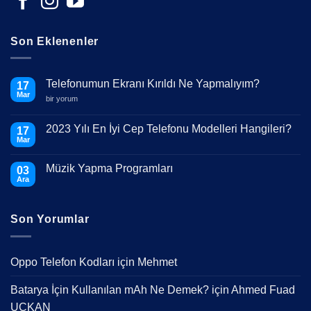
Son Eklenenler
Telefonumun Ekranı Kırıldı Ne Yapmalıyım?
17
Mar
Telefonumun
bir yorum
Ekranı
Kırıldı
Ne
2023 Yılı En İyi Cep Telefonu Modelleri Hangileri?
17
Yapmalıyım?
Mar
için
Yorum
yok
2023
Müzik Yapma Programları
03
Yılı
En
Ara
Yorum
İyi
yok
Cep
Müzik
Telefonu
Yapma
Modelleri
Son Yorumlar
Programları
Hangileri?
Oppo Telefon Kodları
için
Mehmet
Batarya İçin Kullanılan mAh Ne Demek?
için
Ahmed Fuad
UÇKAN