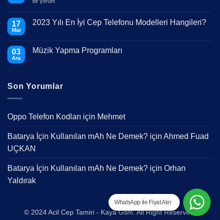
Telefonumun
bir yorum
Ekranı
Kırıldı
Ne
2023 Yılı En İyi Cep Telefonu Modelleri Hangileri?
17
Yapmalıyım?
Mar
için
Yorum
yok
2023
Müzik Yapma Programları
03
Yılı
En
Ara
Yorum
İyi
yok
Cep
Müzik
Telefonu
Yapma
Modelleri
Son Yorumlar
Programları
Hangileri?
Oppo Telefon Kodları
için
Mehmet
Batarya İçin Kullanılan mAh Ne Demek?
için
Ahmed Fuad
UÇKAN
Batarya İçin Kullanılan mAh Ne Demek?
için
Orhan
Yaldırak
WhatsApp ile Fiyat Alın
© 2024 Acil Cep Tamiri - Kaya Gsm. All Right Reserved.