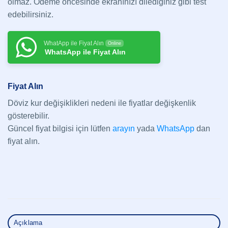
olmaz. Ödeme öncesinde ekranınızı dilediğiniz gibi test
edebilirsiniz.
WhatApp ile Fiyat Alın
Online
WhatsApp ile Fiyat Alın
Fiyat Alın
Döviz kur değişiklikleri nedeni ile fiyatlar değişkenlik
gösterebilir.
Güncel fiyat bilgisi için lütfen
arayın
yada
WhatsApp
dan
fiyat alın.
Açıklama