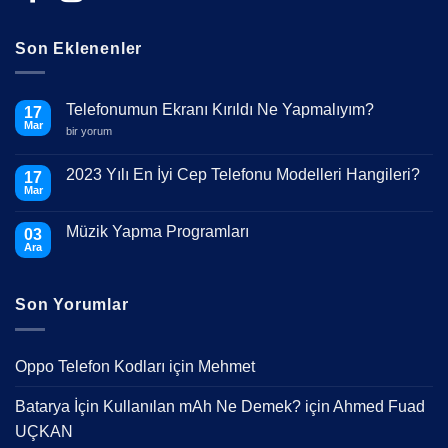
Son Eklenenler
Telefonumun Ekranı Kırıldı Ne Yapmalıyım?
17
Mar
Telefonumun
bir yorum
Ekranı
Kırıldı
Ne
2023 Yılı En İyi Cep Telefonu Modelleri Hangileri?
17
Yapmalıyım?
Mar
için
Yorum
yok
2023
Müzik Yapma Programları
03
Yılı
En
Ara
Yorum
İyi
yok
Cep
Müzik
Telefonu
Yapma
Modelleri
Son Yorumlar
Programları
Hangileri?
Oppo Telefon Kodları
için
Mehmet
Batarya İçin Kullanılan mAh Ne Demek?
için
Ahmed Fuad
UÇKAN