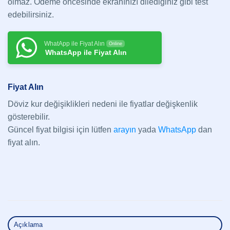
olmaz. Ödeme öncesinde ekranınızı dilediğiniz gibi test
edebilirsiniz.
WhatApp ile Fiyat Alın
Online
WhatsApp ile Fiyat Alın
Fiyat Alın
Döviz kur değişiklikleri nedeni ile fiyatlar değişkenlik
gösterebilir.
Güncel fiyat bilgisi için lütfen
arayın
yada
WhatsApp
dan
fiyat alın.
Açıklama