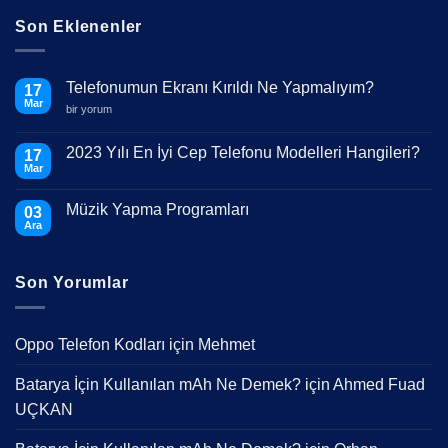
Son Eklenenler
Telefonumun Ekranı Kırıldı Ne Yapmalıyım?
17
Mar
Telefonumun
bir yorum
Ekranı
Kırıldı
Ne
2023 Yılı En İyi Cep Telefonu Modelleri Hangileri?
17
Yapmalıyım?
Mar
için
Yorum
yok
2023
Müzik Yapma Programları
03
Yılı
En
Ara
Yorum
İyi
yok
Cep
Müzik
Telefonu
Yapma
Modelleri
Son Yorumlar
Programları
Hangileri?
Oppo Telefon Kodları
için
Mehmet
Batarya İçin Kullanılan mAh Ne Demek?
için
Ahmed Fuad
UÇKAN