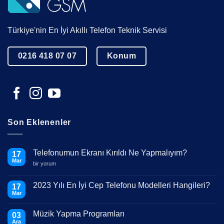
Türkiye'nin En İyi Akıllı Telefon Teknik Servisi
0216 418 07 07
Konum
Son Eklenenler
Telefonumun Ekranı Kırıldı Ne Yapmalıyım?
17
Mar
Telefonumun
bir yorum
Ekranı
Kırıldı
Ne
2023 Yılı En İyi Cep Telefonu Modelleri Hangileri?
17
Yapmalıyım?
Mar
için
Yorum
yok
2023
Müzik Yapma Programları
03
Yılı
En
Ara