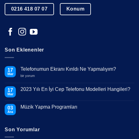
0216 418 07 07
Konum
Son Eklenenler
Telefonumun Ekranı Kırıldı Ne Yapmalıyım?
17
Mar
Telefonumun
bir yorum
Ekranı
Kırıldı
Ne
2023 Yılı En İyi Cep Telefonu Modelleri Hangileri?
17
Yapmalıyım?
Mar
için
Yorum
yok
2023
Müzik Yapma Programları
03
Yılı
En
Ara
Yorum
İyi
yok
Cep
Müzik
Telefonu
Yapma
Modelleri
Son Yorumlar
Programları
Hangileri?