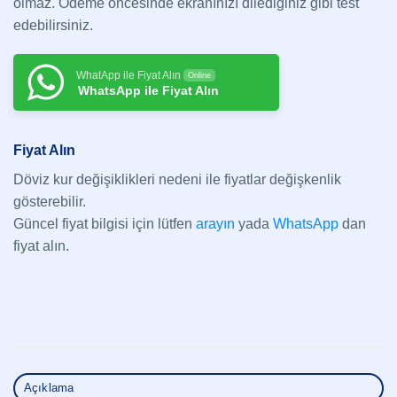
olmaz. Ödeme öncesinde ekranınızı dilediğiniz gibi test
edebilirsiniz.
WhatApp ile Fiyat Alın
Online
WhatsApp ile Fiyat Alın
Fiyat Alın
Döviz kur değişiklikleri nedeni ile fiyatlar değişkenlik
gösterebilir.
Güncel fiyat bilgisi için lütfen
arayın
yada
WhatsApp
dan
fiyat alın.
Açıklama