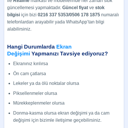
ile
Realme
markası ve modellerinde her zaman stok
güncellemesi yapmaktadır.
Güncel
fiyat
ve
stok
bilgisi
için bizi
0216 337 5353/0506 178 1875
numaralı
telefonlardan arayabilir yada WhatsApp’tan bilgi
alabilirsiniz.
Hangi Durumlarda
Ekran
Değişimi
Yapmanızı Tavsiye ediyoruz?
Ekranınız kırılırsa
Ön cam çatlarsa
Lekeler ya da ölü noktalar olursa
Piksellenmeler olursa
Mürekkeplenmeler olursa
Donma-kasma olursa ekran değişimi ya da cam
değişimi için bizimle iletişime geçebilirsiniz.