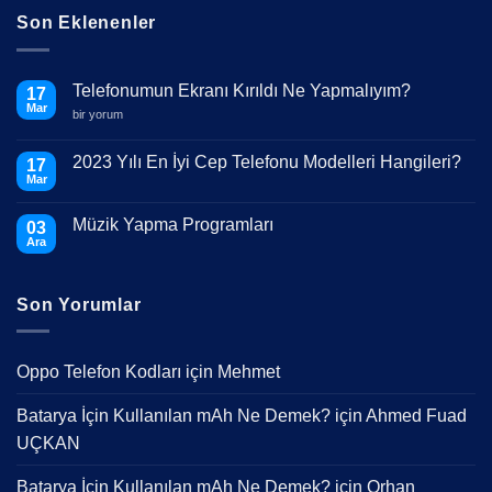
Son Eklenenler
Telefonumun Ekranı Kırıldı Ne Yapmalıyım?
17
Mar
Telefonumun
bir yorum
Ekranı
Kırıldı
Ne
2023 Yılı En İyi Cep Telefonu Modelleri Hangileri?
17
Yapmalıyım?
Mar
için
Yorum
yok
2023
Müzik Yapma Programları
03
Yılı
En
Ara
Yorum
İyi
yok
Cep
Müzik
Telefonu
Yapma
Modelleri
Son Yorumlar
Programları
Hangileri?
Oppo Telefon Kodları
için
Mehmet
Batarya İçin Kullanılan mAh Ne Demek?
için
Ahmed Fuad
UÇKAN
Batarya İçin Kullanılan mAh Ne Demek?
için
Orhan