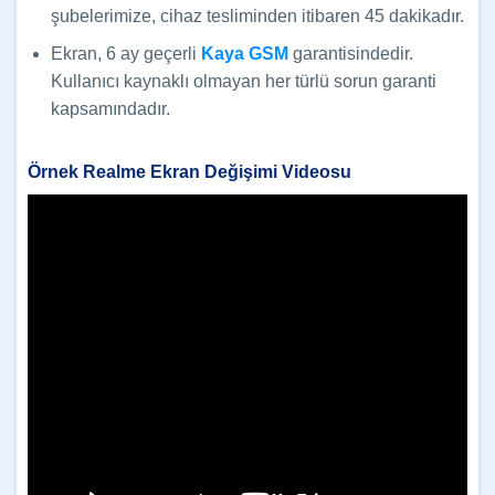
şubelerimize, cihaz tesliminden itibaren 45 dakikadır.
Ekran, 6 ay geçerli
Kaya GSM
garantisindedir.
Kullanıcı kaynaklı olmayan her türlü sorun garanti
kapsamındadır.
Örnek Realme Ekran Değişimi Videosu