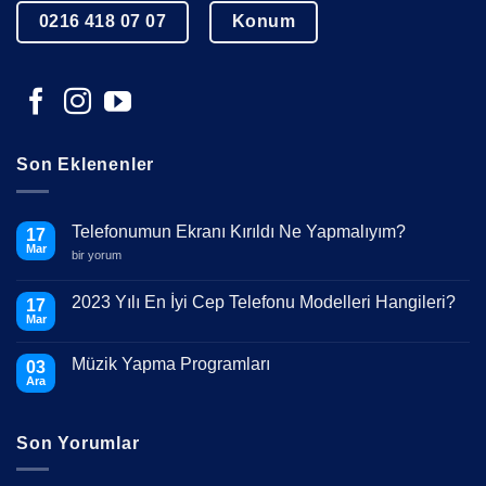
0216 418 07 07
Konum
Son Eklenenler
Telefonumun Ekranı Kırıldı Ne Yapmalıyım?
17
Mar
Telefonumun
bir yorum
Ekranı
Kırıldı
Ne
2023 Yılı En İyi Cep Telefonu Modelleri Hangileri?
17
Yapmalıyım?
Mar
için
Yorum
yok
2023
Müzik Yapma Programları
03
Yılı
En
Ara
Yorum
İyi
yok
Cep
Müzik
Telefonu
Yapma
Modelleri
Son Yorumlar
Programları
Hangileri?