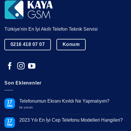
Türkiye'nin En İyi Akıllı Telefon Teknik Servisi
0216 418 07 07
Konum
Son Eklenenler
Telefonumun Ekranı Kırıldı Ne Yapmalıyım?
17
Mar
Telefonumun
bir yorum
Ekranı
Kırıldı
Ne
2023 Yılı En İyi Cep Telefonu Modelleri Hangileri?
17
Yapmalıyım?
Mar
için
Yorum
yok