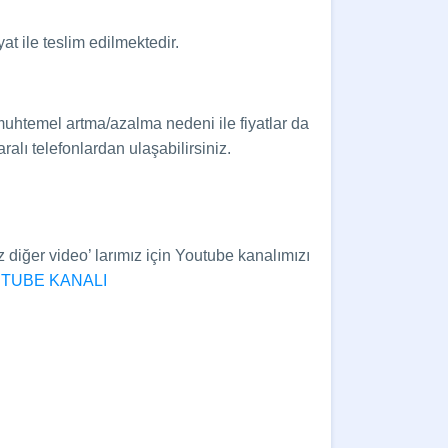
at ile teslim edilmektedir.
muhtemel artma/azalma nedeni ile fiyatlar da
alı telefonlardan ulaşabilirsiniz.
z diğer video’ larımız için Youtube kanalımızı
UTUBE KANALI