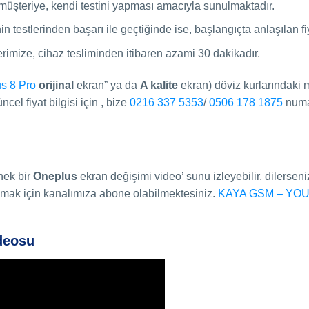
 müşteriye, kendi testini yapması amacıyla sunulmaktadır.
testlerinden başarı ile geçtiğinde ise, başlangıçta anlaşılan fiy
imize, cihaz tesliminden itibaren azami 30 dakikadır.
s 8 Pro
orijinal
ekran” ya da
A kalite
ekran) döviz kurlarındaki 
el fiyat bilgisi için , bize
0216 337 5353
/
0506 178 1875
numar
nek bir
Oneplus
ekran değişimi video’ sunu izleyebilir, dilerseni
 olmak için kanalımıza abone olabilmektesiniz.
KAYA GSM – YO
deosu