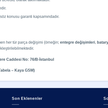
dir.
n söz konusu garanti kapsamındadır.
men her tür parça değişimi (örneğin;
entegre değişimleri
,
batar
leştirilebilmektedir.
re Caddesi No: 76/B-İstanbul
Tabela – Kaya GSM)
Son Eklenenler
So