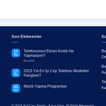
Son Eklenenler
So
Telefonumun Ekranı Kırıldı Ne
Ba
17
Mar
Yapmalıyım?
Or
Telefonumun
bir yorum
Ekranı
Ba
Kırıldı
Ne
2023 Yılı En İyi Cep Telefonu Modelleri
17
Ay
Yapmalıyım?
Mar
Hangileri?
için
Yorum
Te
yok
Müzik Yapma Programları
2023
03
Ka
Yılı
Ara
Yorum
En
yok
İyi
Müzik
Cep
Yapma
Telefonu
Programları
Modelleri
© 2024 Acil Cep Tamiri - Kaya Gsm. All Right Reserved.