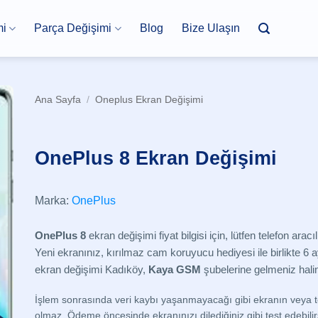
mi
Parça Değişimi
Blog
Bize Ulaşın
Ana Sayfa
/
Oneplus Ekran Değişimi
OnePlus 8 Ekran Değişimi
Marka:
OnePlus
OnePlus 8
ekran değişimi fiyat bilgisi için, lütfen telefon aracıl
Yeni ekranınız, kırılmaz cam koruyucu hediyesi ile birlikte 6 ay
ekran değişimi Kadıköy,
Kaya GSM
şubelerine gelmeniz halin
İşlem sonrasında veri kaybı yaşanmayacağı gibi ekranın veya t
olmaz. Ödeme öncesinde ekranınızı dilediğiniz gibi test edebilir