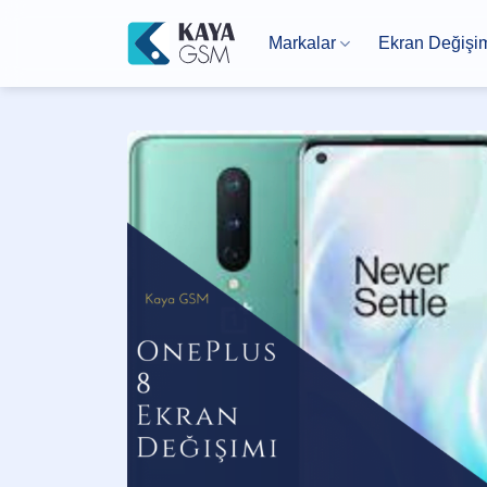
İçeriğe
atla
Markalar
Ekran Değişi