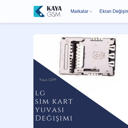
İçeriğe
atla
Markalar
Ekran Değişi