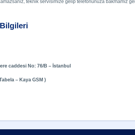
alamazsanız, teknik servisimize gelip telefonunuza bakmamız ger
ilgileri
ere caddesi No: 76/B – İstanbul
 Tabela – Kaya GSM )