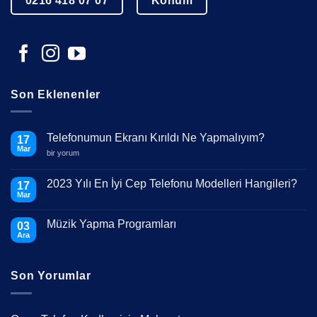
0216 418 07 07
Konum
Son Eklenenler
Telefonumun Ekranı Kırıldı Ne Yapmalıyım?
17
Mar
Telefonumun
bir yorum
Ekranı
Kırıldı
Ne
2023 Yılı En İyi Cep Telefonu Modelleri Hangileri?
17
Yapmalıyım?
Mar
için
Yorum
yok
2023
Müzik Yapma Programları
03
Yılı
En
Ara
Yorum
İyi
yok
Cep
Müzik
Telefonu
Yapma
Modelleri
Son Yorumlar
Programları
Hangileri?