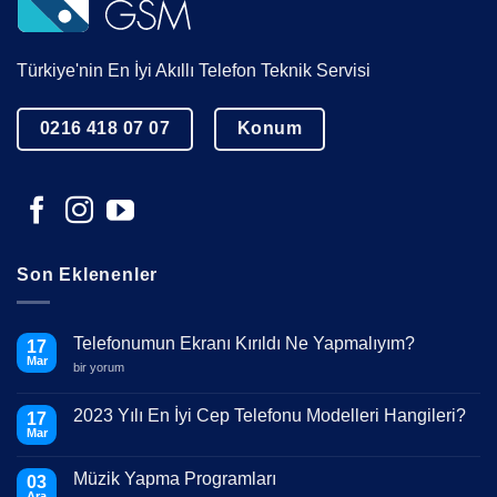
Türkiye'nin En İyi Akıllı Telefon Teknik Servisi
0216 418 07 07
Konum
Son Eklenenler
Telefonumun Ekranı Kırıldı Ne Yapmalıyım?
17
Mar
Telefonumun
bir yorum
Ekranı
Kırıldı
Ne
2023 Yılı En İyi Cep Telefonu Modelleri Hangileri?
17
Yapmalıyım?
Mar
için
Yorum
yok
2023
Müzik Yapma Programları
03
Yılı
En
Ara