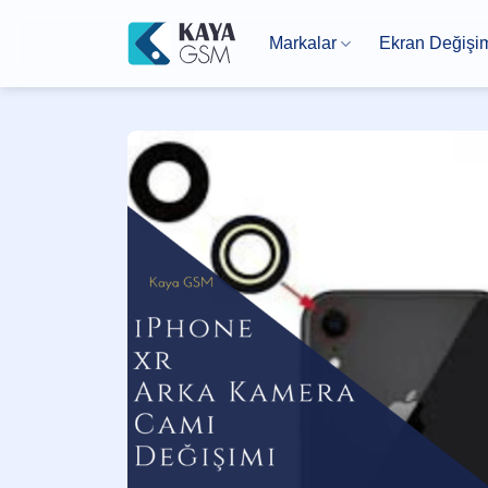
İçeriğe
atla
Markalar
Ekran Değişi