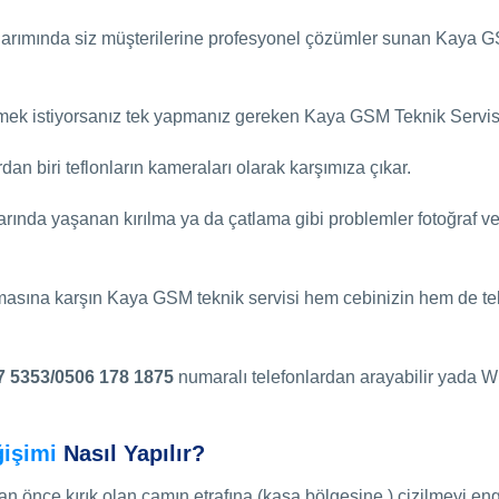
onarımında siz müşterilerine profesyonel çözümler sunan Kaya G
ek istiyorsanız tek yapmanız gereken Kaya GSM Teknik Servisim
rdan biri teflonların kameraları olarak karşımıza çıkar.
ında yaşanan kırılma ya da çatlama gibi problemler fotoğraf ve
rmasına karşın Kaya GSM teknik servisi hem cebinizin hem de te
7 5353/0506 178 1875
numaralı telefonlardan arayabilir yada Wha
işimi
Nasıl Yapılır?
önce kırık olan camın etrafına (kasa bölgesine ) çizilmeyi eng