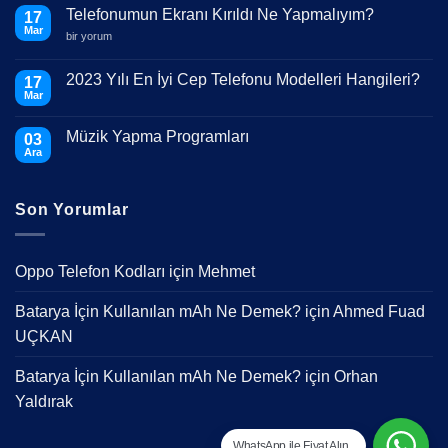
Telefonumun Ekranı Kırıldı Ne Yapmalıyım?
17
Mar
Telefonumun
bir yorum
Ekranı
Kırıldı
Ne
2023 Yılı En İyi Cep Telefonu Modelleri Hangileri?
17
Yapmalıyım?
Mar
için
Yorum
yok
2023
Müzik Yapma Programları
03
Yılı
En
Ara
Yorum
İyi
yok
Cep
Müzik
Telefonu
Yapma
Modelleri
Son Yorumlar
Programları
Hangileri?
Oppo Telefon Kodları
için
Mehmet
Batarya İçin Kullanılan mAh Ne Demek?
için
Ahmed Fuad
UÇKAN
Batarya İçin Kullanılan mAh Ne Demek?
için
Orhan
Yaldırak
WhatsApp ile Fiyat Alın