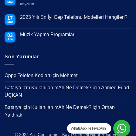
Mar
Telefonumun
bir yorum
Ekranı
Kırıldı
Ne
2023 Yılı En İyi Cep Telefonu Modelleri Hangileri?
17
Yapmalıyım?
Mar
için
Yorum
yok
2023
Müzik Yapma Programları
03
Yılı
En
Ara
Yorum
İyi
yok
Cep
Müzik
Telefonu
Yapma
Modelleri
Son Yorumlar
Programları
Hangileri?
Oppo Telefon Kodları
için
Mehmet
Batarya İçin Kullanılan mAh Ne Demek?
için
Ahmed Fuad
UÇKAN
Batarya İçin Kullanılan mAh Ne Demek?
için
Orhan
Yaldırak
WhatsApp ile Fiyat Alın
© 2024 Acil Cep Tamiri - Kaya Gsm. All Right Reserved.