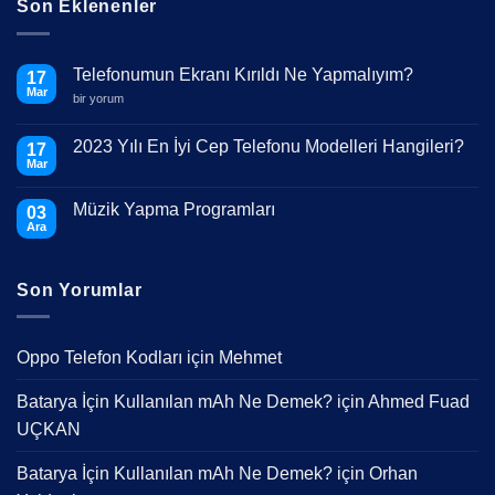
Son Eklenenler
Telefonumun Ekranı Kırıldı Ne Yapmalıyım?
17
Mar
Telefonumun
bir yorum
Ekranı
Kırıldı
Ne
2023 Yılı En İyi Cep Telefonu Modelleri Hangileri?
17
Yapmalıyım?
Mar
için
Yorum
yok
2023
Müzik Yapma Programları
03
Yılı
En
Ara
Yorum
İyi
yok
Cep
Müzik
Telefonu
Yapma
Modelleri
Son Yorumlar
Programları
Hangileri?
Oppo Telefon Kodları
için
Mehmet
Batarya İçin Kullanılan mAh Ne Demek?
için
Ahmed Fuad
UÇKAN
Batarya İçin Kullanılan mAh Ne Demek?
için
Orhan