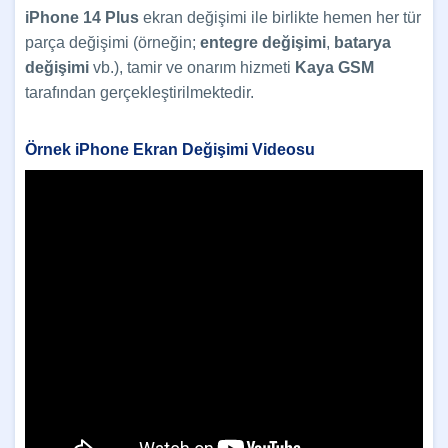
iPhone 14 Plus
ekran değişimi ile birlikte hemen her tür
parça değişimi (örneğin;
entegre değişimi
,
batarya
değişimi
vb.), tamir ve onarım hizmeti
Kaya GSM
tarafından gerçekleştirilmektedir.
Örnek iPhone
Ekran Değişimi Videosu